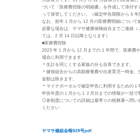
づいて「医療費控除の明細書」を作成して添付す
って保管してください。（確定申告期限から 5 年
なお、前年 1 月から 12 月の医療費明細につ
必要な場合は、ヤマサ健康保険組合までご連絡（
ては、2 月 14 日以降となります）
■医療費控除
2023 年 1 月から 12 月までの 1 年間で、医
場合に利用できます。
＊生計を同じくする家族の分も合算できます。
＊健保組合からの高額療養費や出産育児一時金、
金額は除きます。
＊マイナポータルで確定申告に利用するための１
申告年度の１月から１２月分までの情報が一括で
◎各制度についての詳細は最寄りの税務署へ問い
ください
以
ヤマサ健組会報929号pdf