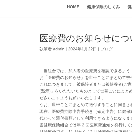
HOME
健康保険のしくみ
健
医療費のお知らせにつ
執筆者
admin
|
2024年1月22日
|
ブログ
当組合では、加入者の医療費を確認できるよう
お「医療費のお知らせ」を世帯ごとにまとめて被
これにつきまして、被保険者または被扶養者(ご家
(黙示)」をいただいたものとして世帯ごとにまと
ださいますようお願いいたします。
なお、世帯ごとにまとめて送付することに同意さ
現在、医療費控除申告手続き（確定申告）に健保
代わって添付書類として利用できるようになりま
当健康保険組合では年 2 回医療費通知を発行してお
月診療分です。11 月から 12 月診療分の医療