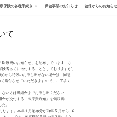
康保険の各種手続き
保健事業のお知らせ
健保からのお知ら
いて
「医療費のお知らせ」を配布しています。な
保険者あてに送付することとしておりますが、
族)から特段のお申し出がない場合は「同意
めて送付させていただきますので、ご了承く
れない方は当組合までお申し出ください。
組合が交付する「医療費通知」を領収書に
した。
ります。本年１月配布分が前年 5 月から 10
費につきましては、医療機関発行の領収書にもと