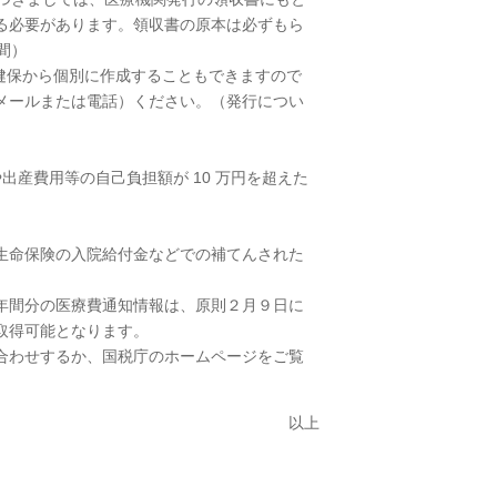
る必要があります。領収書の原本は必ずもら
間）
いて健保から個別に作成することもできますので
メールまたは電話）ください。（発行につい
療費や出産費用等の自己負担額が 10 万円を超えた
生命保険の入院給付金などでの補てんされた
年間分の医療費通知情報は、原則２月９日に
取得可能となります。
合わせするか、国税庁のホームページをご覧
上