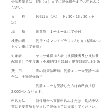
受診希望者は、8/5（火）までに健保組合までお申込みく
ださい。
日 程 9月11日（木） 9：30～15：30（予
定）
場 所 体育館 １号ホールにて受付
検査内容 乳房Ｘ線マンモグラフィ2方向（移動レン
トゲン車にて撮影）
対象者 ヤマサ健保加入者（被保険者及び被扶養
配偶者）で年度末（令和8年3月31日）現在35歳以上対象
費 用 春の健康診断時に乳腺エコー未受診の場
合は、全額健保負担
乳腺エコーを受診した方は自己負担額
2,000円となります。
申込方法 健保組合へ直接申込みまたは、別紙申込
書に必要事項を記入して健保あてに提出してください。