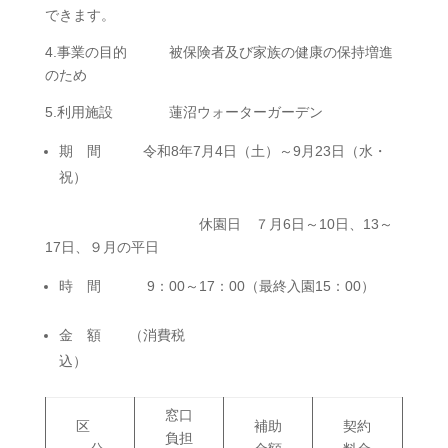
できます。
4.事業の目的 被保険者及び家族の健康の保持増進
のため
5.利用施設 蓮沼ウォーターガーデン
期 間 令和8年7月4日（土）～9月23日（水・
祝）
休園日 ７月6日～10日、13～
17日、９月の平日
時 間 9：00～17：00（最終入園15：00）
金 額 （消費税
込）
窓口
区
補助
契約
負担