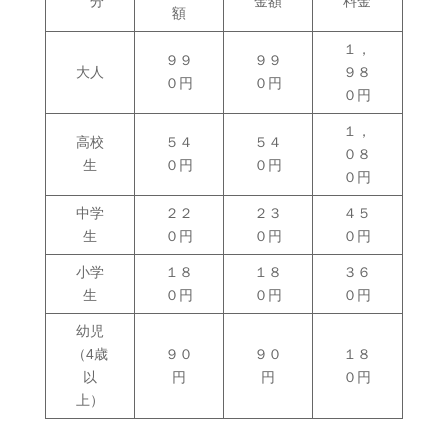
分
金額
料金
額
１，
９９
９９
大人
９８
０円
０円
０円
１，
高校
５４
５４
０８
生
０円
０円
０円
中学
２２
２３
４５
生
０円
０円
０円
小学
１８
１８
３６
生
０円
０円
０円
幼児
（4歳
９０
９０
１８
以
円
円
０円
上）